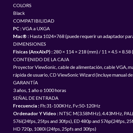
COLORS
Black
COMPATIBILIDAD
PC :
VGA a UXGA
Mac® :
Hasta 1024×768 (puede requerir un adaptador pa
DIMENSIONES
Físicas (AnxAlxP) :
280 × 114 × 218 (mm) / 11 × 4.5 × 8.58 
CONTENIDO DE LA CAJA
Proyector ViewSonic, cable de alimentación, cable VGA, mand
rápida de usuario, CD ViewSonic Wizard (incluye manual de
GARANTÍA
3 años, 1 año o 1000 horas
SEÑAL DE ENTRADA
Frecuencia :
Fh:31-100KHz, Fv:50-120Hz
Ordenador Y Vídeo :
NTSC M(3.58MHz), 4.43MHz, PAL(B, D
576i(24fps, 25fps and 30fps), ED 480p and 576p(24fps, 25f
HD 720p, 1080i (24fps, 25pfs and 30fps)