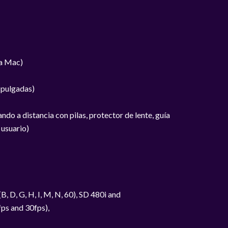
ra Mac)
(pulgadas)
o a distancia con pilas, protector de lente, guía
 usuario)
, G, H, I, M, N, 60), SD 480i and
ps and 30fps),