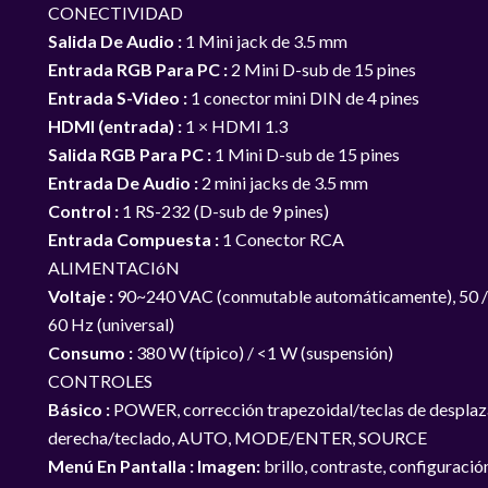
CONECTIVIDAD
Salida De Audio :
1 Mini jack de 3.5 mm
Entrada RGB Para PC :
2 Mini D-sub de 15 pines
Entrada S-Video :
1 conector mini DIN de 4 pines
HDMI (entrada) :
1 × HDMI 1.3
Salida RGB Para PC :
1 Mini D-sub de 15 pines
Entrada De Audio :
2 mini jacks de 3.5 mm
Control :
1 RS-232 (D-sub de 9 pines)
Entrada Compuesta :
1 Conector RCA
ALIMENTACIóN
Voltaje :
90~240 VAC (conmutable automáticamente), 50 /
60 Hz (universal)
Consumo :
380 W (típico) / <1 W (suspensión)
CONTROLES
Básico :
POWER, corrección trapezoidal/teclas de despl
derecha/teclado, AUTO, MODE/ENTER, SOURCE
Menú En Pantalla :
Imagen:
brillo, contraste, configuración