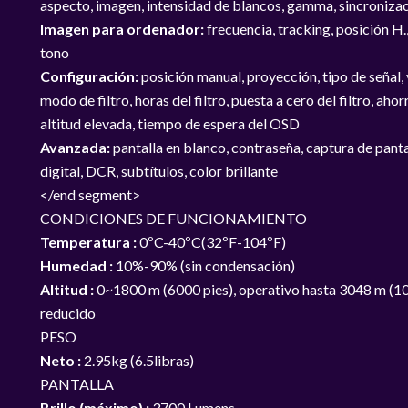
aspecto, imagen, intensidad de blancos, gamma, sincronizac
Imagen para ordenador:
frecuencia, tracking, posición H.,
tono
Configuración:
posición manual, proyección, tipo de señal, 
modo de filtro, horas del filtro, puesta a cero del filtro, a
altitud elevada, tiempo de espera del OSD
Avanzada:
pantalla en blanco, contraseña, captura de pantal
digital, DCR, subtítulos, color brillante
</end segment>
CONDICIONES DE FUNCIONAMIENTO
Temperatura :
0ºC-40ºC(32ºF-104ºF)
Humedad :
10%-90% (sin condensación)
Altitud :
0~1800 m (6000 pies), operativo hasta 3048 m (100
reducido
PESO
Neto :
2.95kg (6.5libras)
PANTALLA
Brillo (máximo) :
3700 Lumens