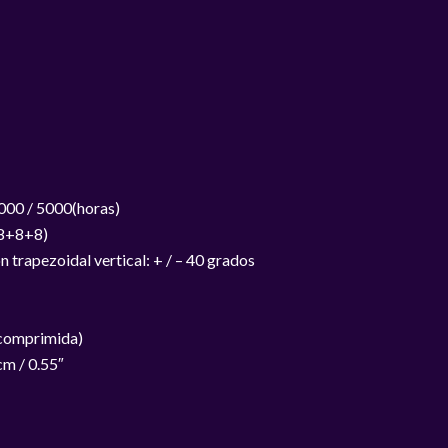
000 / 5000(horas)
 (8+8+8)
ón trapezoidal vertical: + / – 40 grados
comprimida)
cm / 0.55″