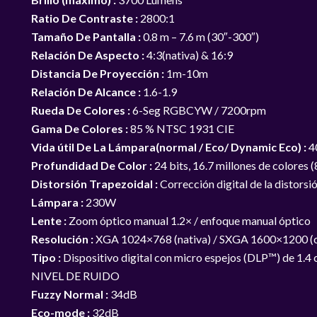
Ratio De Contraste :
2800:1
Tamaño De Pantalla :
0.8 m – 7.6 m (30″-300″)
Relación De Aspecto :
4:3(nativa) & 16:9
Distancia De Proyección :
1m-10m
Relación De Alcance :
1.6-1.9
Rueda De Colores :
6-Seg RGBCYW / 7200rpm
Gama De Colores :
85 % NTSC 1931 CIE
Vida útil De La Lámpara(normal / Eco/ Dynamic Eco) :
4
Profundidad De Color :
24 bits, 16.7 millones de colores
Distorsión Trapezoidal :
Corrección digital de la distorsi
Lámpara :
230W
Lente :
Zoom óptico manual 1.2× / enfoque manual óptico
Resolución :
XGA 1024×768 (nativa) / SXGA 1600×1200 (
Tipo :
Dispositivo digital con micro espejos (DLP™) de 1.4 
NIVEL DE RUIDO
Fuzzy Normal :
34dB
Eco-mode :
32dB